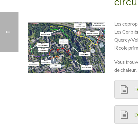
circu
Les copropr
Les Corbièr
Quercy/Vela
l’école pri
Vous trouve
de chaleur,
D
D