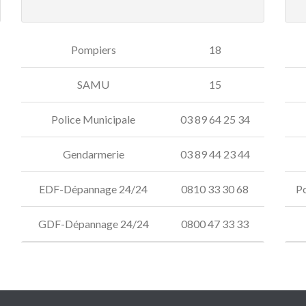
Pompiers
18
SAMU
15
Police Municipale
03 89 64 25 34
Gendarmerie
03 89 44 23 44
EDF-Dépannage 24/24
0810 33 30 68
P
GDF-Dépannage 24/24
0800 47 33 33