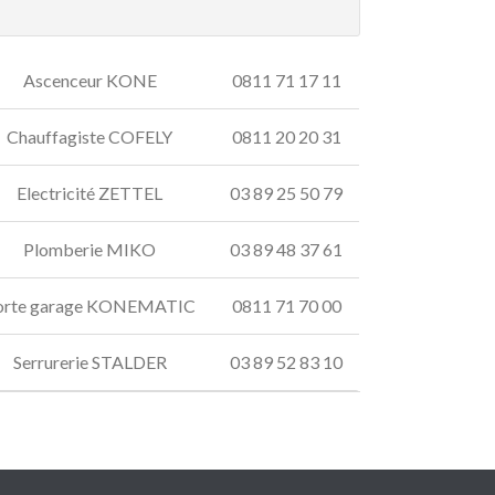
Ascenceur KONE
0811 71 17 11
Chauffagiste COFELY
0811 20 20 31
Electricité ZETTEL
03 89 25 50 79
Plomberie MIKO
03 89 48 37 61
orte garage KONEMATIC
0811 71 70 00
Serrurerie STALDER
03 89 52 83 10