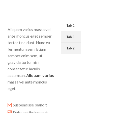
Tab 1
Aliquam varius massa vel
ante rhoncus eget semper
Tab 1
tortor tincidunt. Nunc eu
Tab 2
fermentum sem. Etiam
semper enim sem, ut
gravida tortor nisi
consectetur iaculis
accumsan.
Aliquam varius
massa vel ante rhoncus
eget.
Suspendisse blandit
Duis vestibulum quis