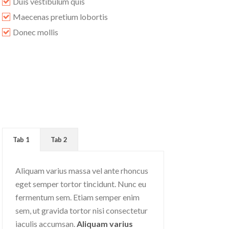
Duis vestibulum quis
Maecenas pretium lobortis
Donec mollis
Tab 1
Tab 2
Aliquam varius massa vel ante rhoncus
eget semper tortor tincidunt. Nunc eu
fermentum sem. Etiam semper enim
sem, ut gravida tortor nisi consectetur
iaculis accumsan.
Aliquam varius