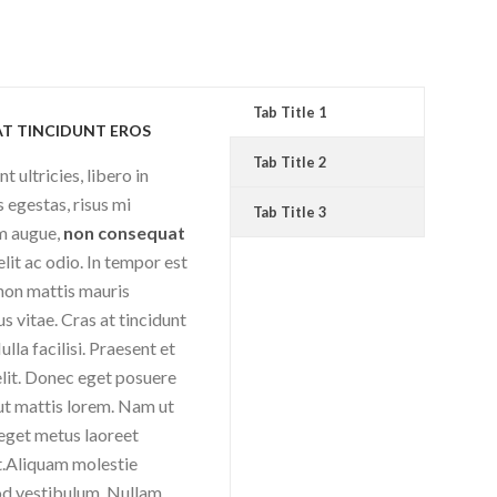
Tab Title 1
AT TINCIDUNT EROS
Tab Title 2
t ultricies, libero in
s egestas, risus mi
Tab Title 3
m augue,
non consequat
lit ac odio. In tempor est
 non mattis mauris
s vitae. Cras at tincidunt
ulla facilisi. Praesent et
elit. Donec eget posuere
 ut mattis lorem. Nam ut
eget metus laoreet
t.Aliquam molestie
d vestibulum. Nullam