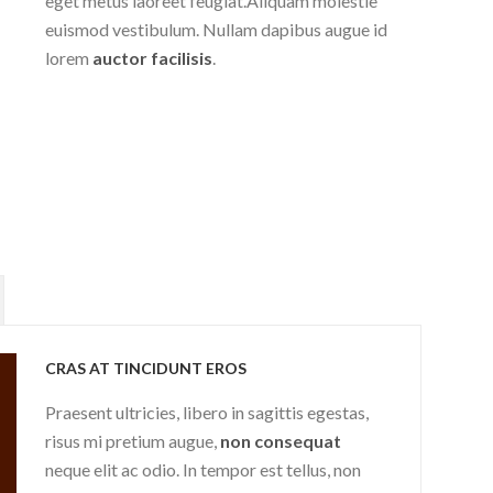
eget metus laoreet feugiat.Aliquam molestie
euismod vestibulum. Nullam dapibus augue id
lorem
auctor facilisis
.
CRAS AT TINCIDUNT EROS
Praesent ultricies, libero in sagittis egestas,
risus mi pretium augue,
non consequat
neque elit ac odio. In tempor est tellus, non