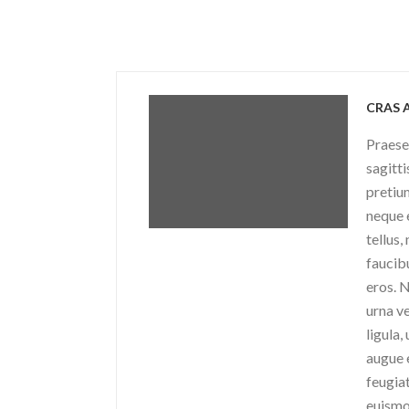
CRAS 
Praesen
sagitti
pretiu
neque e
tellus,
faucibu
eros. N
urna v
ligula,
augue 
feugia
euismo