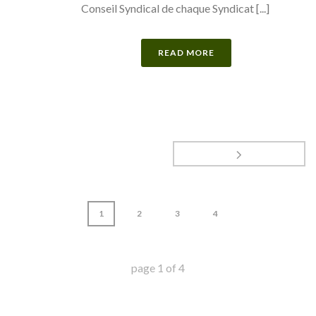
Conseil Syndical de chaque Syndicat [...]
READ MORE
1
2
3
4
page
1
of
4